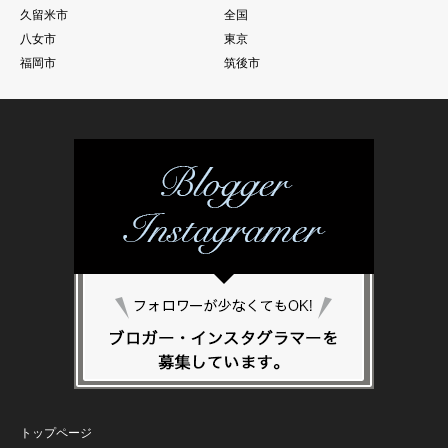
久留米市
全国
八女市
東京
福岡市
筑後市
トップページ