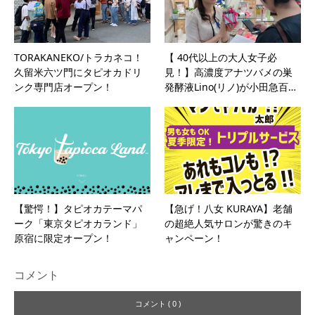
TORAKANEKO/トラカネコ！
【 40代以上の大人女子必
久留米六ツ門にタピオカドリ
見！】高濃度アナツバメの巣
ンク専門店オープン！
発酵液Lino(リノ)が小田急百…
【驚愕！】タピオカテーマパ
【急げ！八女 KURAYA】老舗
ーク「東京タピオカランド」
の超絶人気サロンが驚きのキ
原宿に限定オープン！
ャンペーン！
コメント
コメント ( 0 )