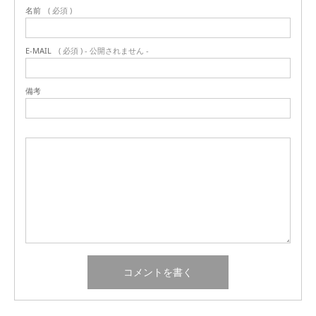
名前
( 必須 )
E-MAIL
( 必須 ) - 公開されません -
備考